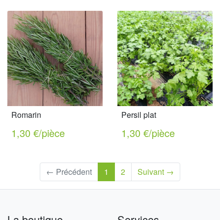
Romarin
Persil plat
1,30 €/pièce
1,30 €/pièce
(current)
← Précédent
1
2
Suivant →
La boutique
Services